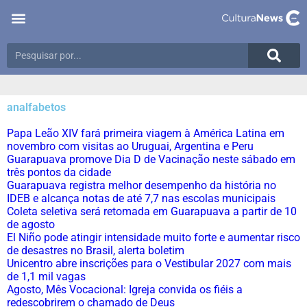
analfabetos
Papa Leão XIV fará primeira viagem à América Latina em
novembro com visitas ao Uruguai, Argentina e Peru
Guarapuava promove Dia D de Vacinação neste sábado em
três pontos da cidade
Guarapuava registra melhor desempenho da história no
IDEB e alcança notas de até 7,7 nas escolas municipais
Coleta seletiva será retomada em Guarapuava a partir de 10
de agosto
El Niño pode atingir intensidade muito forte e aumentar risco
de desastres no Brasil, alerta boletim
Unicentro abre inscrições para o Vestibular 2027 com mais
de 1,1 mil vagas
Agosto, Mês Vocacional: Igreja convida os fiéis a
redescobrirem o chamado de Deus