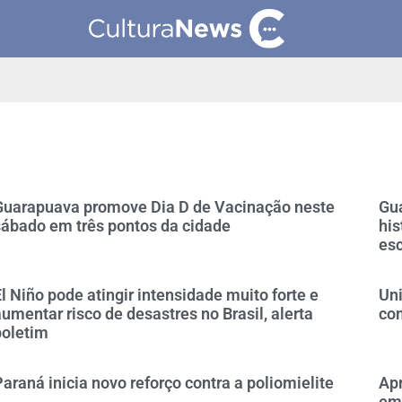
Guarapuava promove Dia D de Vacinação neste
Gu
sábado em três pontos da cidade
his
esc
l Niño pode atingir intensidade muito forte e
Uni
umentar risco de desastres no Brasil, alerta
com
boletim
araná inicia novo reforço contra a poliomielite
Ap
em