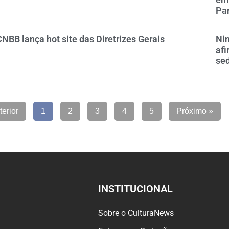
Pa
CNBB lança hot site das Diretrizes Gerais
Nin
af
sed
terior
1
2
3
4
5
Próximo »
INSTITUCIONAL
Sobre o CulturaNews