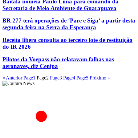
Baitala nomeia Paulo Lima para comando da
Secretaria de Meio Ambiente de Guarapuava
BR 277 terá operações de ‘Pare e Siga’ a partir desta
segunda-feira na Serra da Esperança
Receita libera consulta ao terceiro lote de restituição
do IR 2026
Pilotos da Voepass não relatavam falhas nas
aeronaves, diz Cenipa
« Anterior
Page
1
Page
2
Page
3
Page
4
Page
5
Próximo »