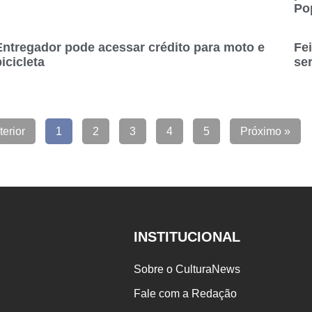
Po
Entregador pode acessar crédito para moto e
Fe
icicleta
se
terior
1
2
3
4
5
Próximo »
INSTITUCIONAL
Sobre o CulturaNews
Fale com a Redação