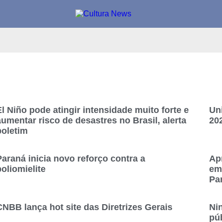
El Niño pode atingir intensidade muito forte e
Uni
aumentar risco de desastres no Brasil, alerta
20
boletim
Paraná inicia novo reforço contra a
Ap
poliomielite
em
Pa
CNBB lança hot site das Diretrizes Gerais
Ni
pú