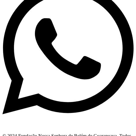
© 2024 Fundação Nossa Senhora de Belém de Guarapuava. Todos