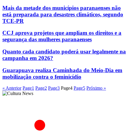
Mais da metade dos municípios paranaenses não
está preparada para desastres climáticos, segundo
TCE-PR
CCJ aprova projetos que ampliam os direitos e a
segurança das mulheres paranaenses
Quanto cada candidato poderá usar legalmente na
campanha em 2026?
Guarapuava realiza Caminhada do Meio-Dia em
mobilização contra o feminicídio
« Anterior
Page
1
Page
2
Page
3
Page
4
Page
5
Próximo »