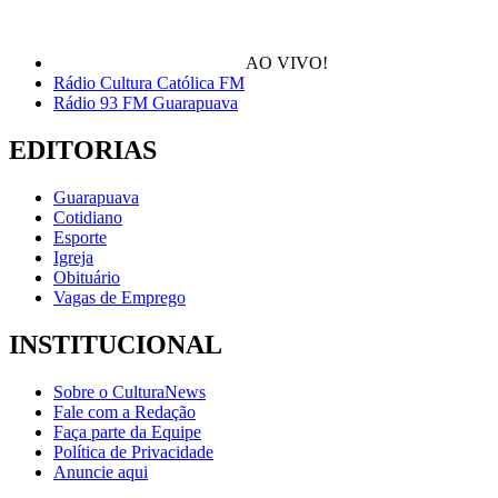
AO VIVO!
Rádio Cultura Católica FM
Rádio 93 FM Guarapuava
EDITORIAS
Guarapuava
Cotidiano
Esporte
Igreja
Obituário
Vagas de Emprego
INSTITUCIONAL
Sobre o CulturaNews
Fale com a Redação
Faça parte da Equipe
Política de Privacidade
Anuncie aqui