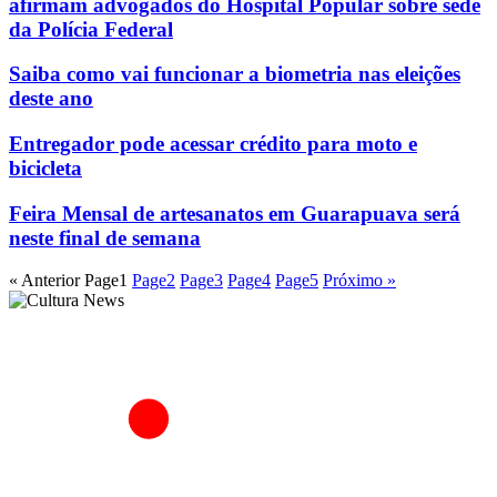
afirmam advogados do Hospital Popular sobre sede
da Polícia Federal
Saiba como vai funcionar a biometria nas eleições
deste ano
Entregador pode acessar crédito para moto e
bicicleta
Feira Mensal de artesanatos em Guarapuava será
neste final de semana
« Anterior
Page
1
Page
2
Page
3
Page
4
Page
5
Próximo »