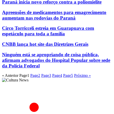
Paraná inicia novo reforço contra a poliomielite
Apreensões de medicamentos para emagrecimento
aumentam nas rodovias do Paraná
Circo Torricceli estreia em Guarapuava com
espetáculo para toda a família
CNBB lança hot site das Diretrizes Gerais
Ninguém está se apropriando de coisa pública,
afirmam advogados do Hospital Popular sobre sede
da Polícia Federal
« Anterior
Page
1
Page
2
Page
3
Page
4
Page
5
Próximo »