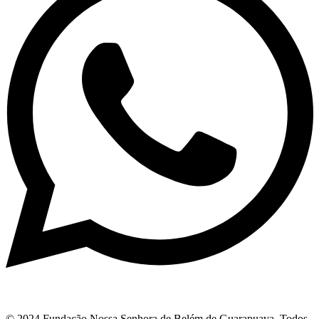
© 2024 Fundação Nossa Senhora de Belém de Guarapuava. Todos