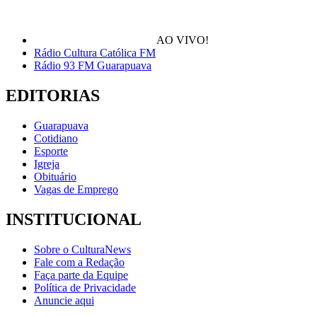
AO VIVO!
Rádio Cultura Católica FM
Rádio 93 FM Guarapuava
EDITORIAS
Guarapuava
Cotidiano
Esporte
Igreja
Obituário
Vagas de Emprego
INSTITUCIONAL
Sobre o CulturaNews
Fale com a Redação
Faça parte da Equipe
Política de Privacidade
Anuncie aqui