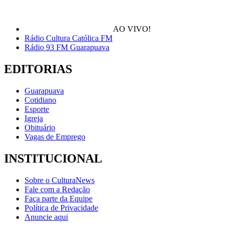
AO VIVO!
Rádio Cultura Católica FM
Rádio 93 FM Guarapuava
EDITORIAS
Guarapuava
Cotidiano
Esporte
Igreja
Obituário
Vagas de Emprego
INSTITUCIONAL
Sobre o CulturaNews
Fale com a Redação
Faça parte da Equipe
Política de Privacidade
Anuncie aqui