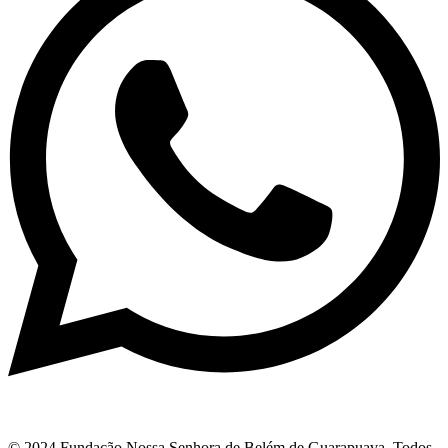
© 2024 Fundação Nossa Senhora de Belém de Guarapuava. Todos