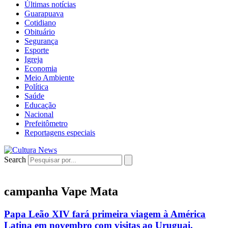
Últimas notícias
Guarapuava
Cotidiano
Obituário
Segurança
Esporte
Igreja
Economia
Meio Ambiente
Política
Saúde
Educação
Nacional
Prefeitômetro
Reportagens especiais
Search
campanha Vape Mata
Papa Leão XIV fará primeira viagem à América
Latina em novembro com visitas ao Uruguai,