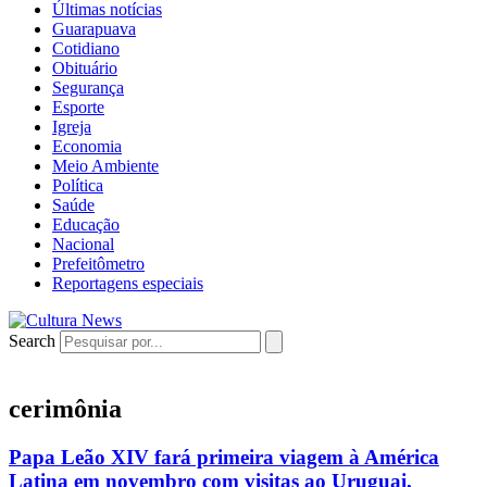
Últimas notícias
Guarapuava
Cotidiano
Obituário
Segurança
Esporte
Igreja
Economia
Meio Ambiente
Política
Saúde
Educação
Nacional
Prefeitômetro
Reportagens especiais
Search
cerimônia
Papa Leão XIV fará primeira viagem à América
Latina em novembro com visitas ao Uruguai,