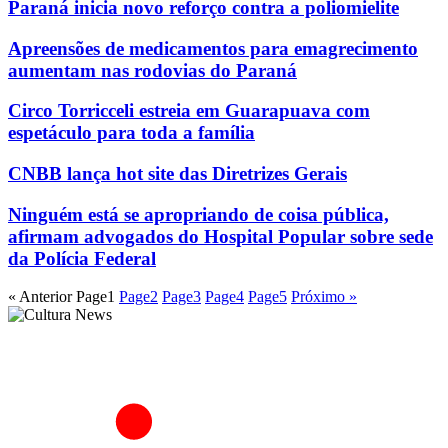
Paraná inicia novo reforço contra a poliomielite
Apreensões de medicamentos para emagrecimento
aumentam nas rodovias do Paraná
Circo Torricceli estreia em Guarapuava com
espetáculo para toda a família
CNBB lança hot site das Diretrizes Gerais
Ninguém está se apropriando de coisa pública,
afirmam advogados do Hospital Popular sobre sede
da Polícia Federal
« Anterior
Page
1
Page
2
Page
3
Page
4
Page
5
Próximo »