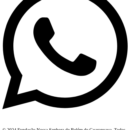
© 2024 Fundação Nossa Senhora de Belém de Guarapuava. Todos