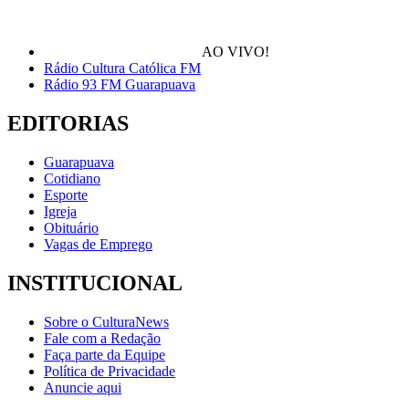
AO VIVO!
Rádio Cultura Católica FM
Rádio 93 FM Guarapuava
EDITORIAS
Guarapuava
Cotidiano
Esporte
Igreja
Obituário
Vagas de Emprego
INSTITUCIONAL
Sobre o CulturaNews
Fale com a Redação
Faça parte da Equipe
Política de Privacidade
Anuncie aqui