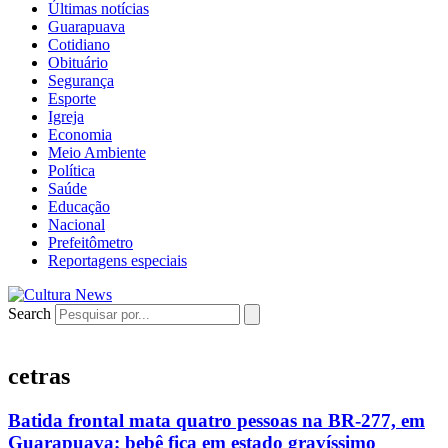
Últimas notícias
Guarapuava
Cotidiano
Obituário
Segurança
Esporte
Igreja
Economia
Meio Ambiente
Política
Saúde
Educação
Nacional
Prefeitômetro
Reportagens especiais
Search
cetras
Batida frontal mata quatro pessoas na BR-277, em
Guarapuava; bebê fica em estado gravíssimo