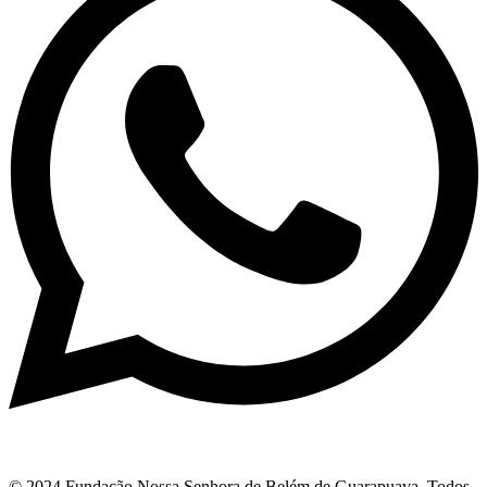
© 2024 Fundação Nossa Senhora de Belém de Guarapuava. Todos