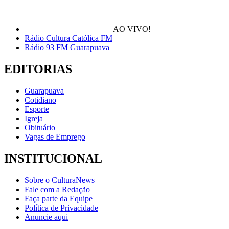
AO VIVO!
Rádio Cultura Católica FM
Rádio 93 FM Guarapuava
EDITORIAS
Guarapuava
Cotidiano
Esporte
Igreja
Obituário
Vagas de Emprego
INSTITUCIONAL
Sobre o CulturaNews
Fale com a Redação
Faça parte da Equipe
Política de Privacidade
Anuncie aqui