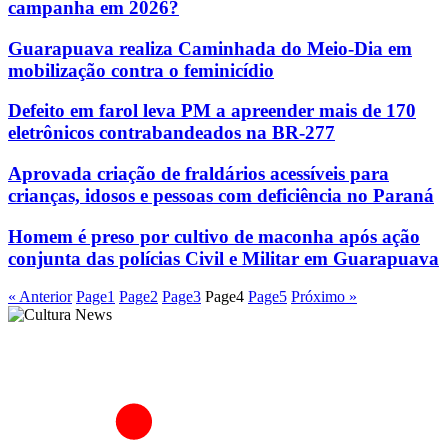
campanha em 2026?
Guarapuava realiza Caminhada do Meio-Dia em
mobilização contra o feminicídio
Defeito em farol leva PM a apreender mais de 170
eletrônicos contrabandeados na BR-277
Aprovada criação de fraldários acessíveis para
crianças, idosos e pessoas com deficiência no Paraná
Homem é preso por cultivo de maconha após ação
conjunta das polícias Civil e Militar em Guarapuava
« Anterior
Page
1
Page
2
Page
3
Page
4
Page
5
Próximo »