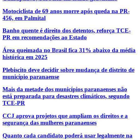
Motociclista de 69 anos morre após queda na PR-
456, em Palmital
Banho quente é direito dos detentos, reforça TCE-
PR em recomendações ao Estado
Área queimada no Brasil fica 31% abaixo da média
histórica em 2025
Plebiscito deve decidir sobre mudança de distrito de
município paranaense
Mais da metade dos municípios paranaenses não
está preparada para desastres climáticos, segundo
TCE-PR
CCJ aprova projetos que ampliam os direitos e a
segurança das mulheres paranaenses
Quanto cada candidato poderá usar legalmente na