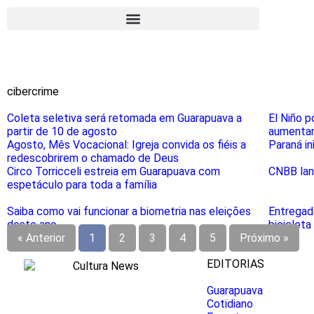
cibercrime
Coleta seletiva será retomada em Guarapuava a
El Niño p
partir de 10 de agosto
aumentar 
Agosto, Mês Vocacional: Igreja convida os fiéis a
Paraná in
redescobrirem o chamado de Deus
Circo Torricceli estreia em Guarapuava com
CNBB lanç
espetáculo para toda a família
Saiba como vai funcionar a biometria nas eleições
Entregad
deste ano
bicicleta
« Anterior
1
2
3
4
5
Próximo »
EDITORIAS
Guarapuava
Cotidiano