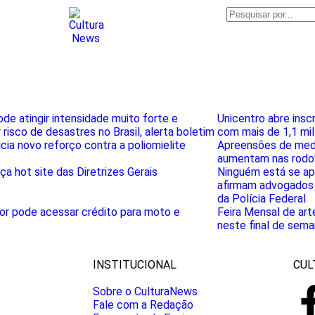
ode atingir intensidade muito forte e
Unicentro abre insc
risco de desastres no Brasil, alerta boletim
com mais de 1,1 mil
icia novo reforço contra a poliomielite
Apreensões de med
aumentam nas rodov
a hot site das Diretrizes Gerais
Ninguém está se apr
afirmam advogados 
da Polícia Federal
or pode acessar crédito para moto e
Feira Mensal de ar
neste final de sema
INSTITUCIONAL
CUL
Sobre o CulturaNews
Fale com a Redação