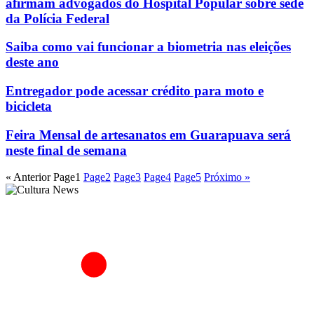
afirmam advogados do Hospital Popular sobre sede
da Polícia Federal
Saiba como vai funcionar a biometria nas eleições
deste ano
Entregador pode acessar crédito para moto e
bicicleta
Feira Mensal de artesanatos em Guarapuava será
neste final de semana
« Anterior
Page
1
Page
2
Page
3
Page
4
Page
5
Próximo »