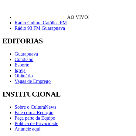
AO VIVO!
Rádio Cultura Católica FM
Rádio 93 FM Guarapuava
EDITORIAS
Guarapuava
Cotidiano
Esporte
Igreja
Obituário
Vagas de Emprego
INSTITUCIONAL
Sobre o CulturaNews
Fale com a Redação
Faça parte da Equipe
Política de Privacidade
Anuncie aqui