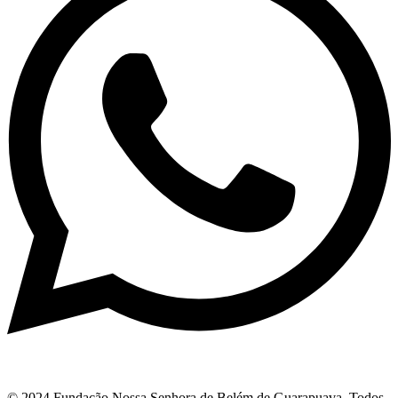
© 2024 Fundação Nossa Senhora de Belém de Guarapuava. Todos