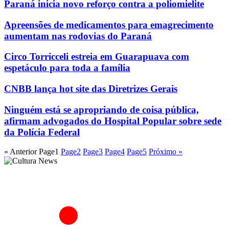
Paraná inicia novo reforço contra a poliomielite
Apreensões de medicamentos para emagrecimento
aumentam nas rodovias do Paraná
Circo Torricceli estreia em Guarapuava com
espetáculo para toda a família
CNBB lança hot site das Diretrizes Gerais
Ninguém está se apropriando de coisa pública,
afirmam advogados do Hospital Popular sobre sede
da Polícia Federal
« Anterior
Page
1
Page
2
Page
3
Page
4
Page
5
Próximo »