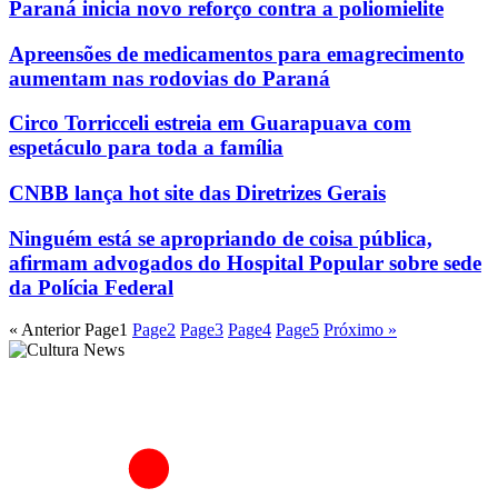
Paraná inicia novo reforço contra a poliomielite
Apreensões de medicamentos para emagrecimento
aumentam nas rodovias do Paraná
Circo Torricceli estreia em Guarapuava com
espetáculo para toda a família
CNBB lança hot site das Diretrizes Gerais
Ninguém está se apropriando de coisa pública,
afirmam advogados do Hospital Popular sobre sede
da Polícia Federal
« Anterior
Page
1
Page
2
Page
3
Page
4
Page
5
Próximo »