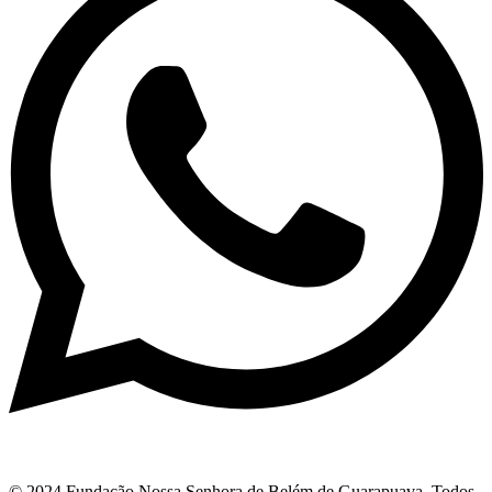
© 2024 Fundação Nossa Senhora de Belém de Guarapuava. Todos