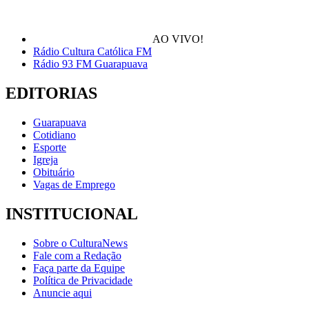
AO VIVO!
Rádio Cultura Católica FM
Rádio 93 FM Guarapuava
EDITORIAS
Guarapuava
Cotidiano
Esporte
Igreja
Obituário
Vagas de Emprego
INSTITUCIONAL
Sobre o CulturaNews
Fale com a Redação
Faça parte da Equipe
Política de Privacidade
Anuncie aqui