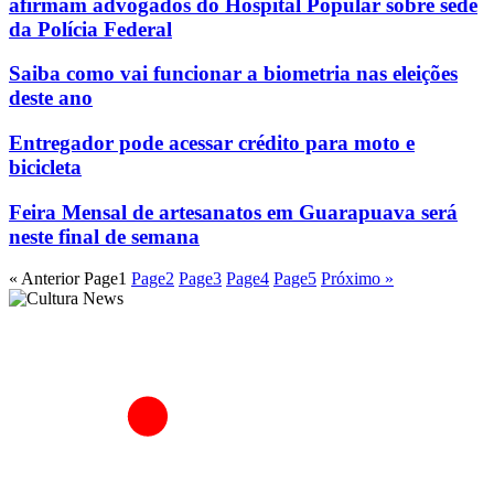
afirmam advogados do Hospital Popular sobre sede
da Polícia Federal
Saiba como vai funcionar a biometria nas eleições
deste ano
Entregador pode acessar crédito para moto e
bicicleta
Feira Mensal de artesanatos em Guarapuava será
neste final de semana
« Anterior
Page
1
Page
2
Page
3
Page
4
Page
5
Próximo »