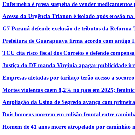
Enfermeira é presa suspeita de vender medicamentos p
Acesso da Urgência Trianon é isolado após erosão n
G7 Paraná defende exclusão de tributos da Reforma 
Prefeitura de Guarapuava firma acordo com antigo Hos
TCU cita risco fiscal dos Correios e defende compensa
Justiça do DF manda Virginia apagar publicidade irr
Empresas afetadas por tarifaço terão acesso a socorro
Mortes violentas caem 8,2% no país em 2025; femin
Ampliação da Usina de Segredo avança com primeira
Dois homens morrem em colisão frontal entre camin
Homem de 41 anos morre atropelado por caminhão