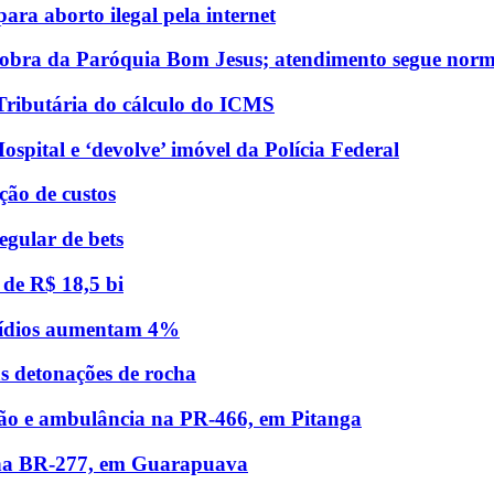
ara aborto ilegal pela internet
a obra da Paróquia Bom Jesus; atendimento segue nor
Tributária do cálculo do ICMS
pital e ‘devolve’ imóvel da Polícia Federal
ção de custos
egular de bets
 de R$ 18,5 bi
icídios aumentam 4%
s detonações de rocha
hão e ambulância na PR-466, em Pitanga
 na BR-277, em Guarapuava