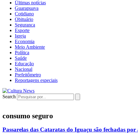
Últimas notícias
Guarapuava
Cotidiano
Obituário
Segurança
Esporte
Igreja
Economia
Meio Ambiente
Política
Saúde
Educação
Nacional
Prefeitômetro
Reportagens especiais
Search
consumo seguro
Passarelas das Cataratas do Iguaçu são fechadas por 