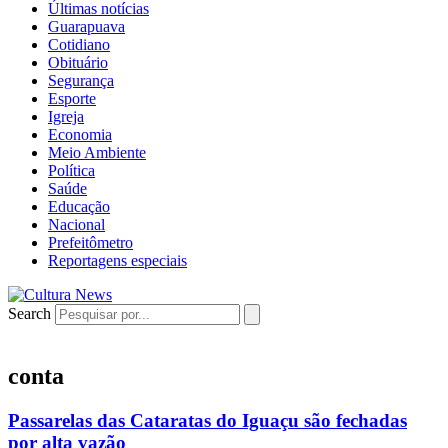
Últimas notícias
Guarapuava
Cotidiano
Obituário
Segurança
Esporte
Igreja
Economia
Meio Ambiente
Política
Saúde
Educação
Nacional
Prefeitômetro
Reportagens especiais
Search
conta
Passarelas das Cataratas do Iguaçu são fechadas
por alta vazão