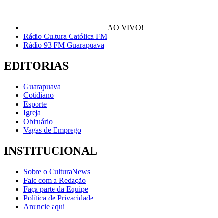
AO VIVO!
Rádio Cultura Católica FM
Rádio 93 FM Guarapuava
EDITORIAS
Guarapuava
Cotidiano
Esporte
Igreja
Obituário
Vagas de Emprego
INSTITUCIONAL
Sobre o CulturaNews
Fale com a Redação
Faça parte da Equipe
Política de Privacidade
Anuncie aqui