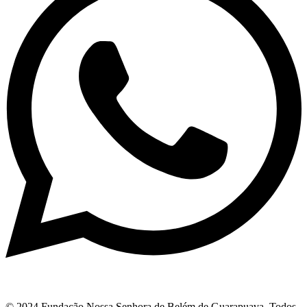
© 2024 Fundação Nossa Senhora de Belém de Guarapuava. Todos