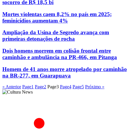
socorro de R$ 18,5 bi
Mortes violentas caem 8,2% no país em 2025;
feminicídios aumentam 4%
Ampliação da Usina de Segredo avança com
primeiras detonações de rocha
Dois homens morrem em colisão frontal entre
caminhão e ambulância na PR-466, em Pitanga
Homem de 41 anos morre atropelado por caminhão
na BR-277, em Guarapuava
« Anterior
Page
1
Page
2
Page
3
Page
4
Page
5
Próximo »