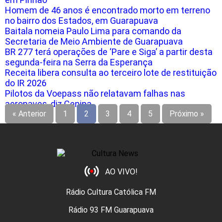
Homem de 46 anos é encontrado morto em terreno
no bairro dos Estados, em Guarapuava
Baitala nomeia Paulo Lima para comando da
Secretaria de Meio Ambiente de Guarapuava
BR 277 terá operações de ‘Pare e Siga’ a partir desta
segunda-feira na Serra da Esperança
Receita libera consulta ao terceiro lote de restituição
do IR 2026
Pilotos da Voepass não relatavam falhas nas
aeronaves, diz Cenipa
« Anterior
1
2
3
4
5
Próximo »
AO VIVO!
Rádio Cultura Católica FM
Rádio 93 FM Guarapuava