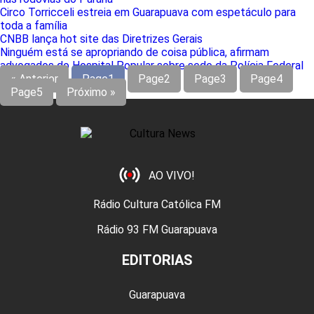
Circo Torricceli estreia em Guarapuava com espetáculo para
toda a família
CNBB lança hot site das Diretrizes Gerais
Ninguém está se apropriando de coisa pública, afirmam
advogados do Hospital Popular sobre sede da Polícia Federal
« Anterior
Page
1
Page
2
Page
3
Page
4
Page
5
Próximo »
AO VIVO!
Rádio Cultura Católica FM
Rádio 93 FM Guarapuava
EDITORIAS
Guarapuava