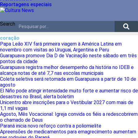
Reportagens especiais
Search
coração
Papa Leão XIV fará primeira viagem à América Latina em
novembro com visitas ao Uruguai, Argentina e Peru
Guarapuava promove Dia D de Vacinação neste sábado em três
pontos da cidade
Guarapuava registra melhor desempenho da história no IDEB e
alcança notas de até 7,7 nas escolas municipais
Coleta seletiva será retomada em Guarapuava a partir de 10 de
agosto
El Niño pode atingir intensidade muito forte e aumentar risco de
desastres no Brasil, alerta boletim
Unicentro abre inscrições para o Vestibular 2027 com mais de
1,1 mil vagas
Agosto, Mês Vocacional: Igreja convida os fiéis a redescobrirem
o chamado de Deus
Paraná inicia novo reforço contra a poliomielite
Apreensões de medicamentos para emagrecimento aumentam
nas rodovias do Paraná