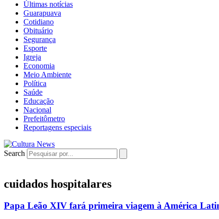
Últimas notícias
Guarapuava
Cotidiano
Obituário
Segurança
Esporte
Igreja
Economia
Meio Ambiente
Política
Saúde
Educação
Nacional
Prefeitômetro
Reportagens especiais
Search
cuidados hospitalares
Papa Leão XIV fará primeira viagem à América Lati