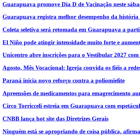
Guarapuava promove Dia D de Vacinação neste sábad
Guarapuava registra melhor desempenho da história n
Coleta seletiva será retomada em Guarapuava a parti
El Niño pode atingir intensidade muito forte e aumenta
Unicentro abre inscrições para o Vestibular 2027 com
Agosto, Mês Vocacional: Igreja convida os fiéis a re
Paraná inicia novo reforço contra a poliomielite
Apreensões de medicamentos para emagrecimento au
Circo Torricceli estreia em Guarapuava com espetácul
CNBB lança hot site das Diretrizes Gerais
Ninguém está se apropriando de coisa pública, afirm