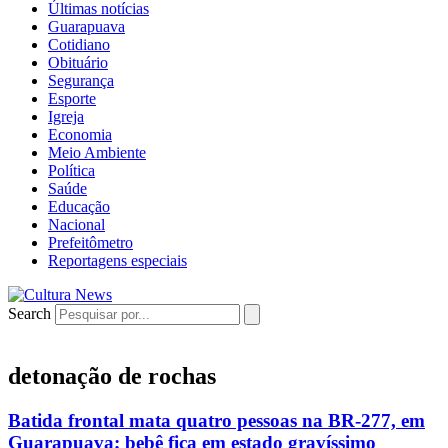
Últimas notícias
Guarapuava
Cotidiano
Obituário
Segurança
Esporte
Igreja
Economia
Meio Ambiente
Política
Saúde
Educação
Nacional
Prefeitômetro
Reportagens especiais
Search
detonação de rochas
Batida frontal mata quatro pessoas na BR-277, em
Guarapuava; bebê fica em estado gravíssimo