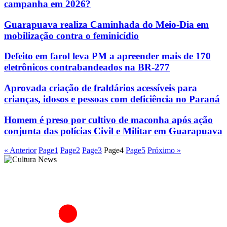
campanha em 2026?
Guarapuava realiza Caminhada do Meio-Dia em
mobilização contra o feminicídio
Defeito em farol leva PM a apreender mais de 170
eletrônicos contrabandeados na BR-277
Aprovada criação de fraldários acessíveis para
crianças, idosos e pessoas com deficiência no Paraná
Homem é preso por cultivo de maconha após ação
conjunta das polícias Civil e Militar em Guarapuava
« Anterior
Page
1
Page
2
Page
3
Page
4
Page
5
Próximo »