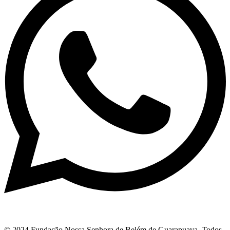
© 2024 Fundação Nossa Senhora de Belém de Guarapuava. Todos