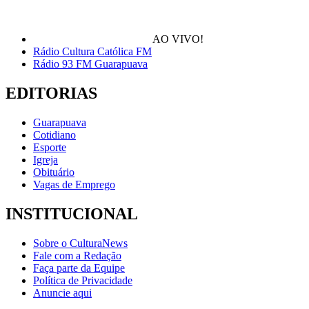
AO VIVO!
Rádio Cultura Católica FM
Rádio 93 FM Guarapuava
EDITORIAS
Guarapuava
Cotidiano
Esporte
Igreja
Obituário
Vagas de Emprego
INSTITUCIONAL
Sobre o CulturaNews
Fale com a Redação
Faça parte da Equipe
Política de Privacidade
Anuncie aqui