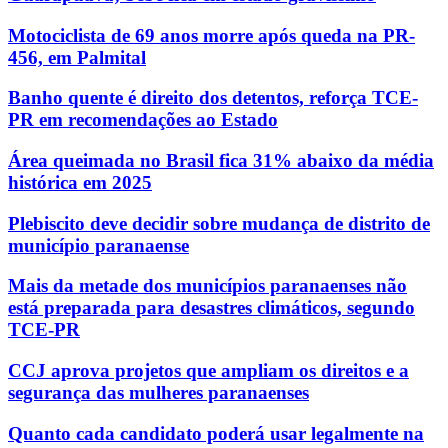
Motociclista de 69 anos morre após queda na PR-
456, em Palmital
Banho quente é direito dos detentos, reforça TCE-
PR em recomendações ao Estado
Área queimada no Brasil fica 31% abaixo da média
histórica em 2025
Plebiscito deve decidir sobre mudança de distrito de
município paranaense
Mais da metade dos municípios paranaenses não
está preparada para desastres climáticos, segundo
TCE-PR
CCJ aprova projetos que ampliam os direitos e a
segurança das mulheres paranaenses
Quanto cada candidato poderá usar legalmente na