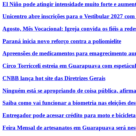
El Niño pode atingir intensidade muito forte e aumenta
Unicentro abre inscrições para o Vestibular 2027 com
Agosto, Mês Vocacional: Igreja convida os fiéis a re
Paraná inicia novo reforço contra a poliomielite
Apreensões de medicamentos para emagrecimento au
Circo Torricceli estreia em Guarapuava com espetácul
CNBB lança hot site das Diretrizes Gerais
Ninguém está se apropriando de coisa pública, afirm
Saiba como vai funcionar a biometria nas eleições des
Entregador pode acessar crédito para moto e bicicleta
Feira Mensal de artesanatos em Guarapuava será nest