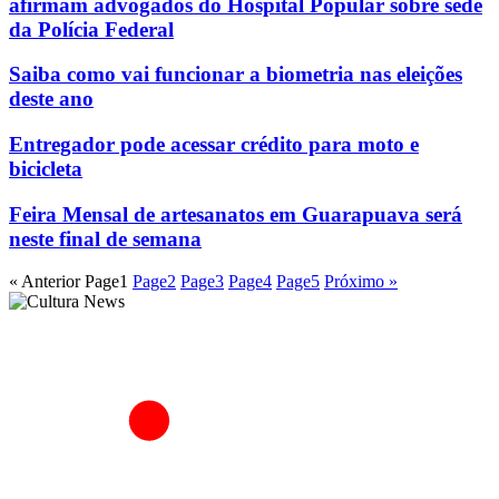
afirmam advogados do Hospital Popular sobre sede
da Polícia Federal
Saiba como vai funcionar a biometria nas eleições
deste ano
Entregador pode acessar crédito para moto e
bicicleta
Feira Mensal de artesanatos em Guarapuava será
neste final de semana
« Anterior
Page
1
Page
2
Page
3
Page
4
Page
5
Próximo »