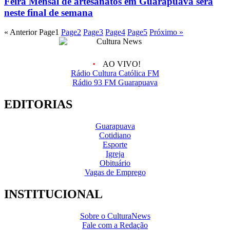
Feira Mensal de artesanatos em Guarapuava será
neste final de semana
« Anterior
Page
1
Page
2
Page
3
Page
4
Page
5
Próximo »
AO VIVO!
Rádio Cultura Católica FM
Rádio 93 FM Guarapuava
EDITORIAS
Guarapuava
Cotidiano
Esporte
Igreja
Obituário
Vagas de Emprego
INSTITUCIONAL
Sobre o CulturaNews
Fale com a Redação