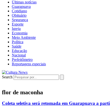
Últimas notícias
Guarapuava
Cotidiano
Obituário
Segurança
Esporte
Igreja
Economia
Meio Ambiente
Política
Saúde
Educação
Nacional
Prefeitômetro
Reportagens especiais
Search
flor de maconha
Coleta seletiva será retomada em Guarapuava a parti