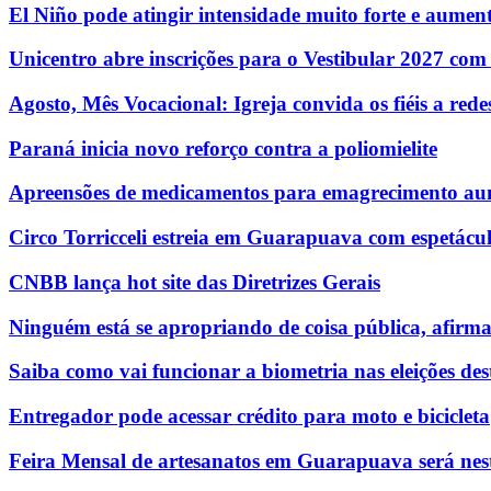
El Niño pode atingir intensidade muito forte e aumenta
Unicentro abre inscrições para o Vestibular 2027 com
Agosto, Mês Vocacional: Igreja convida os fiéis a re
Paraná inicia novo reforço contra a poliomielite
Apreensões de medicamentos para emagrecimento au
Circo Torricceli estreia em Guarapuava com espetácul
CNBB lança hot site das Diretrizes Gerais
Ninguém está se apropriando de coisa pública, afirm
Saiba como vai funcionar a biometria nas eleições des
Entregador pode acessar crédito para moto e bicicleta
Feira Mensal de artesanatos em Guarapuava será nest