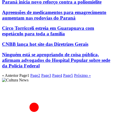
Paraná inicia novo reforço contra a poliomielite
Apreensões de medicamentos para emagrecimento
aumentam nas rodovias do Paraná
Circo Torricceli estreia em Guarapuava com
espetáculo para toda a família
CNBB lança hot site das Diretrizes Gerais
Ninguém está se apropriando de coisa pública,
afirmam advogados do Hospital Popular sobre sede
da Polícia Federal
« Anterior
Page
1
Page
2
Page
3
Page
4
Page
5
Próximo »