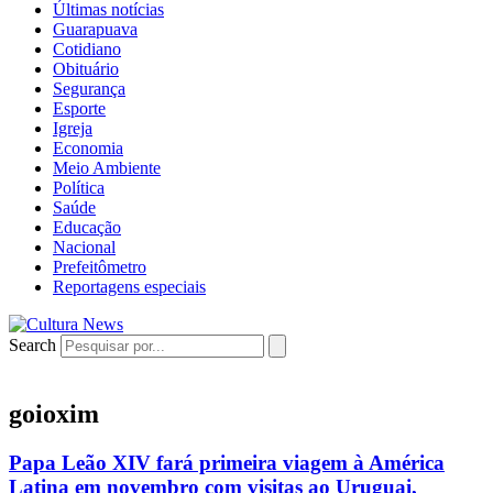
Últimas notícias
Guarapuava
Cotidiano
Obituário
Segurança
Esporte
Igreja
Economia
Meio Ambiente
Política
Saúde
Educação
Nacional
Prefeitômetro
Reportagens especiais
Search
goioxim
Papa Leão XIV fará primeira viagem à América
Latina em novembro com visitas ao Uruguai,