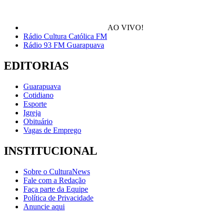
AO VIVO!
Rádio Cultura Católica FM
Rádio 93 FM Guarapuava
EDITORIAS
Guarapuava
Cotidiano
Esporte
Igreja
Obituário
Vagas de Emprego
INSTITUCIONAL
Sobre o CulturaNews
Fale com a Redação
Faça parte da Equipe
Política de Privacidade
Anuncie aqui