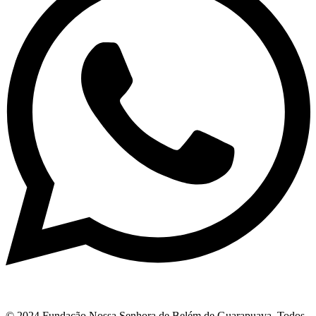
© 2024 Fundação Nossa Senhora de Belém de Guarapuava. Todos