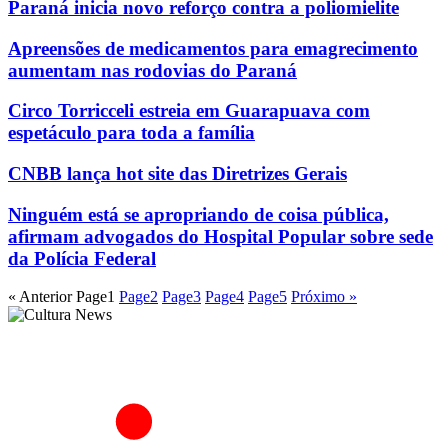
Paraná inicia novo reforço contra a poliomielite
Apreensões de medicamentos para emagrecimento
aumentam nas rodovias do Paraná
Circo Torricceli estreia em Guarapuava com
espetáculo para toda a família
CNBB lança hot site das Diretrizes Gerais
Ninguém está se apropriando de coisa pública,
afirmam advogados do Hospital Popular sobre sede
da Polícia Federal
« Anterior
Page
1
Page
2
Page
3
Page
4
Page
5
Próximo »