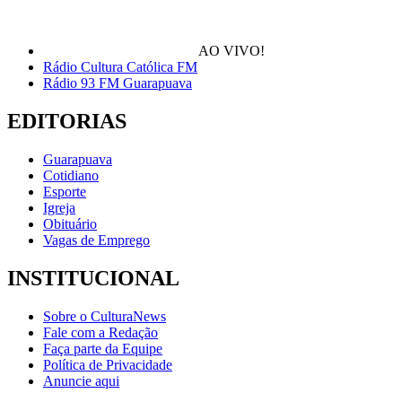
AO VIVO!
Rádio Cultura Católica FM
Rádio 93 FM Guarapuava
EDITORIAS
Guarapuava
Cotidiano
Esporte
Igreja
Obituário
Vagas de Emprego
INSTITUCIONAL
Sobre o CulturaNews
Fale com a Redação
Faça parte da Equipe
Política de Privacidade
Anuncie aqui