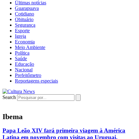
Últimas notícias
Guarapuava
Cotidiano
Obituário
Segurança
Esporte
Igreja
Economia
Meio Ambiente
Política
Saúde
Educação
Nacional
Prefeitômetro
Reportagens especiais
Search
Ibema
Papa Leão XIV fará primeira viagem à América
Latina em novembro com visitas ao Uruguai,