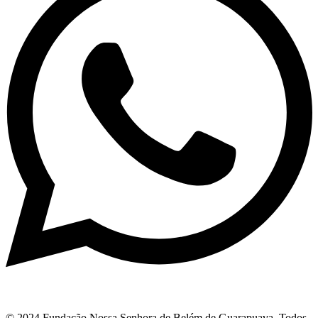
© 2024 Fundação Nossa Senhora de Belém de Guarapuava. Todos