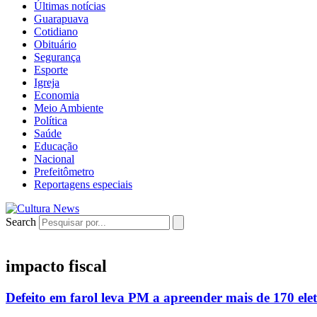
Últimas notícias
Guarapuava
Cotidiano
Obituário
Segurança
Esporte
Igreja
Economia
Meio Ambiente
Política
Saúde
Educação
Nacional
Prefeitômetro
Reportagens especiais
Search
impacto fiscal
Defeito em farol leva PM a apreender mais de 170 el