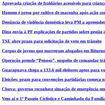
Aprovada criação de fraldários acessíveis para crianç
Homem é preso por cultivo de maconha após ação con
Denúncia de violência doméstica leva PM a apreende
Dino envia à PF explicações de partidos sobre gestão
TSE abre prazo para solicitação de voto em trânsito
Corpos de jovens que morreram afogados em Bituruna
Operação prende “Penoso”, suspeito de comandar trá
Guarapuava chega a 133,6 mil eleitores aptos para vo
Eleições: prazo para convenções partidárias começa n
Chuva: governo reconhece situação de emergência e
Vem aí o 1º Passeio Ciclístico e Caminhada da Famíli