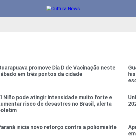
Guarapuava promove Dia D de Vacinação neste
Gu
sábado em três pontos da cidade
his
es
El Niño pode atingir intensidade muito forte e
Uni
aumentar risco de desastres no Brasil, alerta
202
boletim
Paraná inicia novo reforço contra a poliomielite
Ap
em