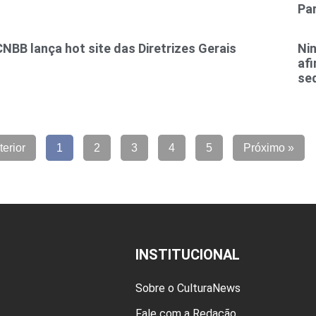
Pa
CNBB lança hot site das Diretrizes Gerais
Nin
af
sed
terior
1
2
3
4
5
Próximo »
INSTITUCIONAL
Sobre o CulturaNews
Fale com a Redação