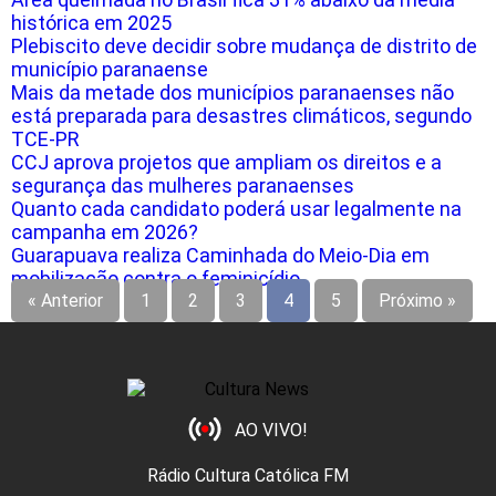
histórica em 2025
Plebiscito deve decidir sobre mudança de distrito de
município paranaense
Mais da metade dos municípios paranaenses não
está preparada para desastres climáticos, segundo
TCE-PR
CCJ aprova projetos que ampliam os direitos e a
segurança das mulheres paranaenses
Quanto cada candidato poderá usar legalmente na
campanha em 2026?
Guarapuava realiza Caminhada do Meio-Dia em
mobilização contra o feminicídio
« Anterior
1
2
3
4
5
Próximo »
AO VIVO!
Rádio Cultura Católica FM