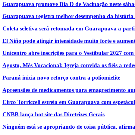
Guarapuava promove Dia D de Vacinação neste sábad
Guarapuava registra melhor desempenho da história n
Coleta seletiva será retomada em Guarapuava a parti
El Niño pode atingir intensidade muito forte e aumenta
Unicentro abre inscrições para o Vestibular 2027 com
Agosto, Mês Vocacional: Igreja convida os fiéis a re
Paraná inicia novo reforço contra a poliomielite
Apreensões de medicamentos para emagrecimento au
Circo Torricceli estreia em Guarapuava com espetácul
CNBB lança hot site das Diretrizes Gerais
Ninguém está se apropriando de coisa pública, afirm