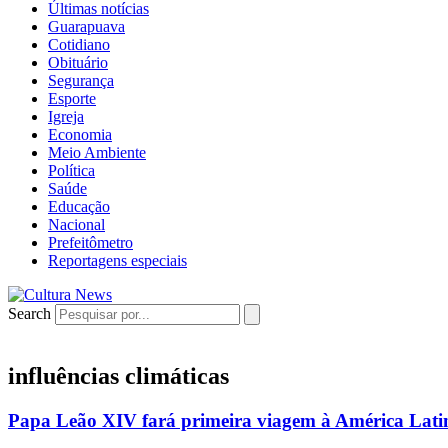
Últimas notícias
Guarapuava
Cotidiano
Obituário
Segurança
Esporte
Igreja
Economia
Meio Ambiente
Política
Saúde
Educação
Nacional
Prefeitômetro
Reportagens especiais
Search
influências climáticas
Papa Leão XIV fará primeira viagem à América Lati