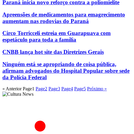
Paraná inicia novo reforço contra a poliomielite
Apreensões de medicamentos para emagrecimento
aumentam nas rodovias do Paraná
Circo Torricceli estreia em Guarapuava com
espetáculo para toda a família
CNBB lança hot site das Diretrizes Gerais
Ninguém está se apropriando de coisa pública,
afirmam advogados do Hospital Popular sobre sede
da Polícia Federal
« Anterior
Page
1
Page
2
Page
3
Page
4
Page
5
Próximo »