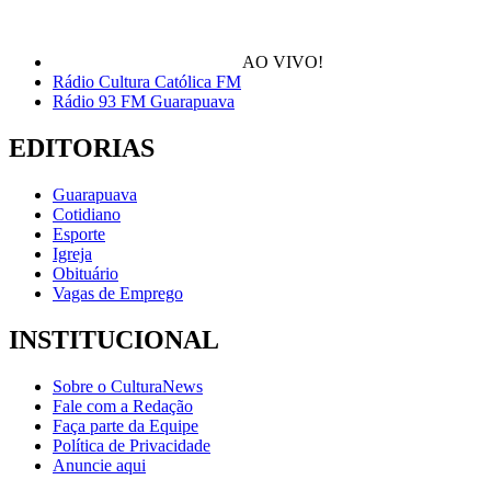
AO VIVO!
Rádio Cultura Católica FM
Rádio 93 FM Guarapuava
EDITORIAS
Guarapuava
Cotidiano
Esporte
Igreja
Obituário
Vagas de Emprego
INSTITUCIONAL
Sobre o CulturaNews
Fale com a Redação
Faça parte da Equipe
Política de Privacidade
Anuncie aqui