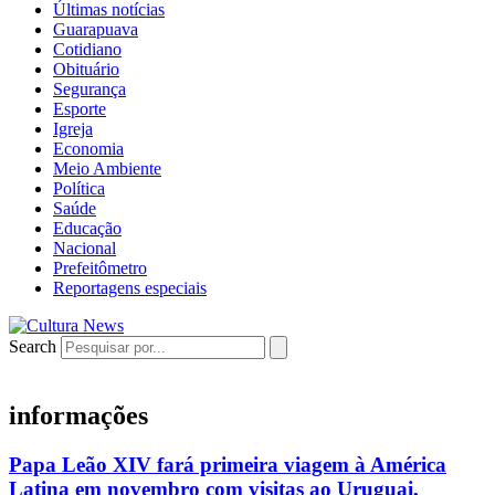
Últimas notícias
Guarapuava
Cotidiano
Obituário
Segurança
Esporte
Igreja
Economia
Meio Ambiente
Política
Saúde
Educação
Nacional
Prefeitômetro
Reportagens especiais
Search
informações
Papa Leão XIV fará primeira viagem à América
Latina em novembro com visitas ao Uruguai,