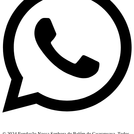
© 2024 Fundação Nossa Senhora de Belém de Guarapuava. Todos