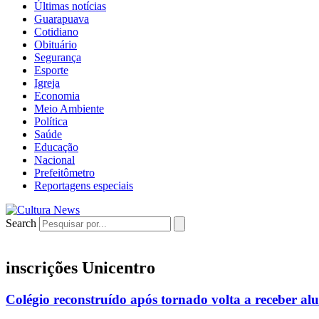
Últimas notícias
Guarapuava
Cotidiano
Obituário
Segurança
Esporte
Igreja
Economia
Meio Ambiente
Política
Saúde
Educação
Nacional
Prefeitômetro
Reportagens especiais
Search
inscrições Unicentro
Colégio reconstruído após tornado volta a receber a