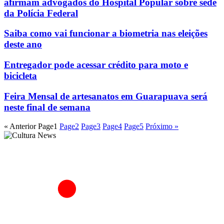
afirmam advogados do Hospital Popular sobre sede
da Polícia Federal
Saiba como vai funcionar a biometria nas eleições
deste ano
Entregador pode acessar crédito para moto e
bicicleta
Feira Mensal de artesanatos em Guarapuava será
neste final de semana
« Anterior
Page
1
Page
2
Page
3
Page
4
Page
5
Próximo »