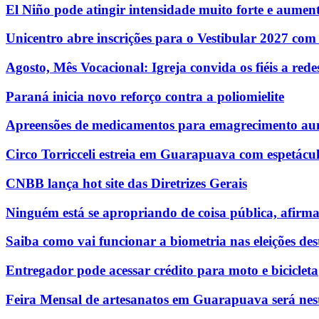
El Niño pode atingir intensidade muito forte e aumenta
Unicentro abre inscrições para o Vestibular 2027 com
Agosto, Mês Vocacional: Igreja convida os fiéis a re
Paraná inicia novo reforço contra a poliomielite
Apreensões de medicamentos para emagrecimento au
Circo Torricceli estreia em Guarapuava com espetácul
CNBB lança hot site das Diretrizes Gerais
Ninguém está se apropriando de coisa pública, afirm
Saiba como vai funcionar a biometria nas eleições des
Entregador pode acessar crédito para moto e bicicleta
Feira Mensal de artesanatos em Guarapuava será nest