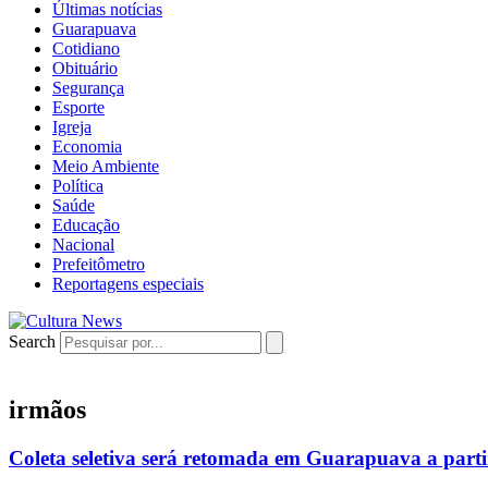
Últimas notícias
Guarapuava
Cotidiano
Obituário
Segurança
Esporte
Igreja
Economia
Meio Ambiente
Política
Saúde
Educação
Nacional
Prefeitômetro
Reportagens especiais
Search
irmãos
Coleta seletiva será retomada em Guarapuava a parti