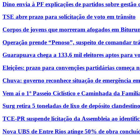
Dino envia à PF explicações de partidos sobre gestão
TSE abre prazo para solicitação de voto em trânsito
Corpos de jovens que morreram afogados em Bituruna
Operação prende “Penoso”, suspeito de comandar trá
Guarapuava chega a 133,6 mil eleitores aptos para vo
Eleições: prazo para convenções partidárias começa n
Chuva: governo reconhece situação de emergência e
Vem aí o 1º Passeio Ciclístico e Caminhada da Famíli
Surg retira 5 toneladas de lixo de depósito clandesti
TCE-PR suspende licitação da Assembleia ao identific
Nova UBS de Entre Rios atinge 50% de obra concluí