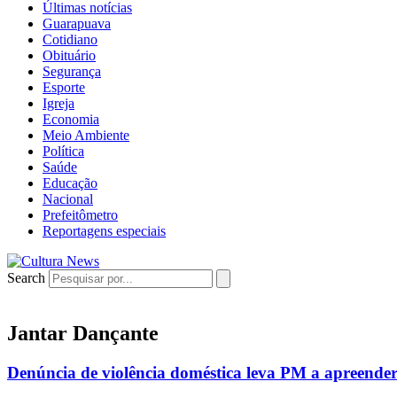
Últimas notícias
Guarapuava
Cotidiano
Obituário
Segurança
Esporte
Igreja
Economia
Meio Ambiente
Política
Saúde
Educação
Nacional
Prefeitômetro
Reportagens especiais
Search
Jantar Dançante
Denúncia de violência doméstica leva PM a apreende