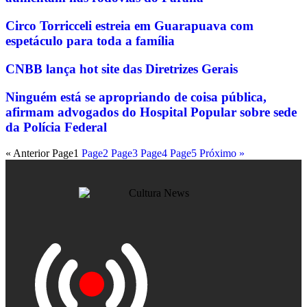
Circo Torricceli estreia em Guarapuava com
espetáculo para toda a família
CNBB lança hot site das Diretrizes Gerais
Ninguém está se apropriando de coisa pública,
afirmam advogados do Hospital Popular sobre sede
da Polícia Federal
« Anterior
Page
1
Page
2
Page
3
Page
4
Page
5
Próximo »