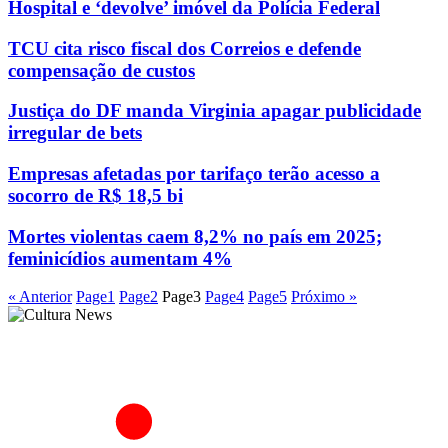
Hospital e ‘devolve’ imóvel da Polícia Federal
TCU cita risco fiscal dos Correios e defende
compensação de custos
Justiça do DF manda Virginia apagar publicidade
irregular de bets
Empresas afetadas por tarifaço terão acesso a
socorro de R$ 18,5 bi
Mortes violentas caem 8,2% no país em 2025;
feminicídios aumentam 4%
« Anterior
Page
1
Page
2
Page
3
Page
4
Page
5
Próximo »