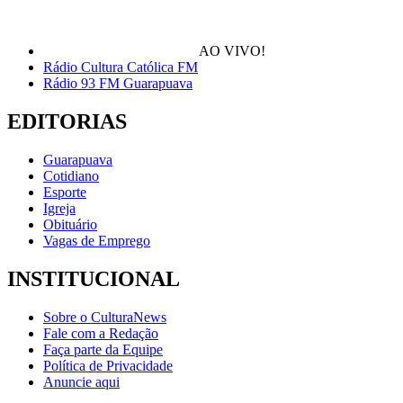
AO VIVO!
Rádio Cultura Católica FM
Rádio 93 FM Guarapuava
EDITORIAS
Guarapuava
Cotidiano
Esporte
Igreja
Obituário
Vagas de Emprego
INSTITUCIONAL
Sobre o CulturaNews
Fale com a Redação
Faça parte da Equipe
Política de Privacidade
Anuncie aqui