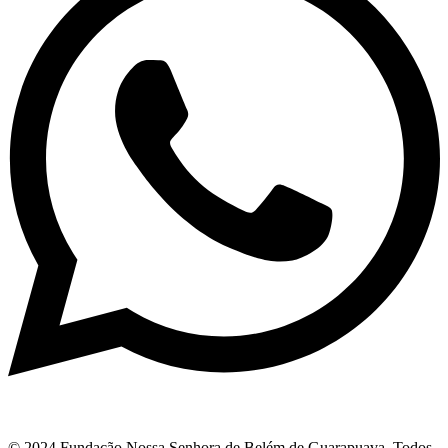
© 2024 Fundação Nossa Senhora de Belém de Guarapuava. Todos