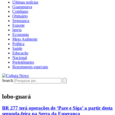
Últimas notícias
Guarapuava
Cotidiano
Obituário
Segurança
Esporte
Igreja
Economia
Meio Ambiente
Política
Saúde
Educação
Nacional
Prefeitômetro
Reportagens especiais
Search
lobo-guará
BR 277 terá operações de ‘Pare e Siga’ a partir desta
segunda-feira na Serra da Esperança