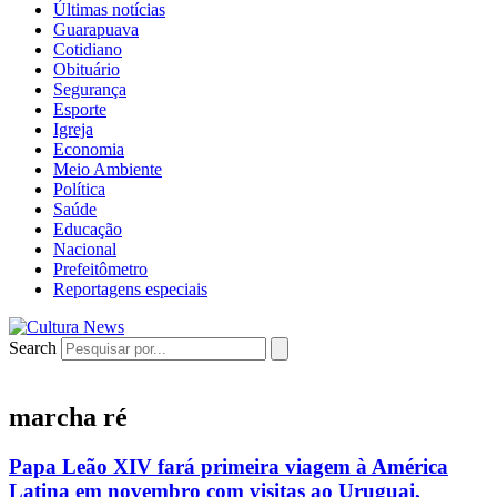
Últimas notícias
Guarapuava
Cotidiano
Obituário
Segurança
Esporte
Igreja
Economia
Meio Ambiente
Política
Saúde
Educação
Nacional
Prefeitômetro
Reportagens especiais
Search
marcha ré
Papa Leão XIV fará primeira viagem à América
Latina em novembro com visitas ao Uruguai,