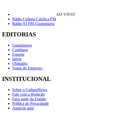
AO VIVO!
Rádio Cultura Católica FM
Rádio 93 FM Guarapuava
EDITORIAS
Guarapuava
Cotidiano
Esporte
Igreja
Obituário
Vagas de Emprego
INSTITUCIONAL
Sobre o CulturaNews
Fale com a Redação
Faça parte da Equipe
Política de Privacidade
Anuncie aqui