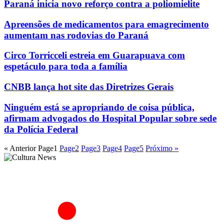
Paraná inicia novo reforço contra a poliomielite
Apreensões de medicamentos para emagrecimento
aumentam nas rodovias do Paraná
Circo Torricceli estreia em Guarapuava com
espetáculo para toda a família
CNBB lança hot site das Diretrizes Gerais
Ninguém está se apropriando de coisa pública,
afirmam advogados do Hospital Popular sobre sede
da Polícia Federal
« Anterior
Page
1
Page
2
Page
3
Page
4
Page
5
Próximo »