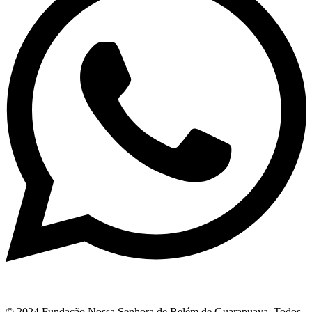
© 2024 Fundação Nossa Senhora de Belém de Guarapuava. Todos