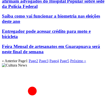
afirmam advogados do Hospital Popular sobre sede
da Polícia Federal
Saiba como vai funcionar a biometria nas eleições
deste ano
Entregador pode acessar crédito para moto e
bicicleta
Feira Mensal de artesanatos em Guarapuava será
neste final de semana
« Anterior
Page
1
Page
2
Page
3
Page
4
Page
5
Próximo »