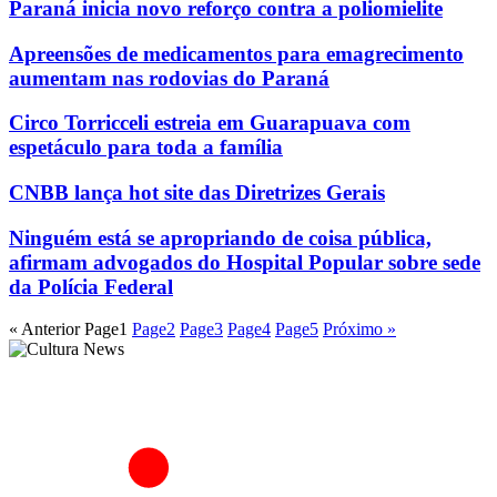
Paraná inicia novo reforço contra a poliomielite
Apreensões de medicamentos para emagrecimento
aumentam nas rodovias do Paraná
Circo Torricceli estreia em Guarapuava com
espetáculo para toda a família
CNBB lança hot site das Diretrizes Gerais
Ninguém está se apropriando de coisa pública,
afirmam advogados do Hospital Popular sobre sede
da Polícia Federal
« Anterior
Page
1
Page
2
Page
3
Page
4
Page
5
Próximo »