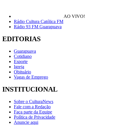
AO VIVO!
Rádio Cultura Católica FM
Rádio 93 FM Guarapuava
EDITORIAS
Guarapuava
Cotidiano
Esporte
Igreja
Obituário
Vagas de Emprego
INSTITUCIONAL
Sobre o CulturaNews
Fale com a Redação
Faça parte da Equipe
Política de Privacidade
Anuncie aqui