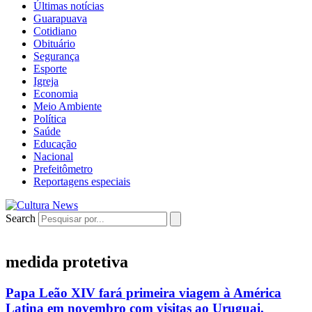
Últimas notícias
Guarapuava
Cotidiano
Obituário
Segurança
Esporte
Igreja
Economia
Meio Ambiente
Política
Saúde
Educação
Nacional
Prefeitômetro
Reportagens especiais
Search
medida protetiva
Papa Leão XIV fará primeira viagem à América
Latina em novembro com visitas ao Uruguai,