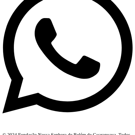
© 2024 Fundação Nossa Senhora de Belém de Guarapuava. Todos