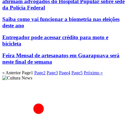
afirmam advogados do Hospital Popular sobre sede
da Polícia Federal
Saiba como vai funcionar a biometria nas eleições
deste ano
Entregador pode acessar crédito para moto e
bicicleta
Feira Mensal de artesanatos em Guarapuava será
neste final de semana
« Anterior
Page
1
Page
2
Page
3
Page
4
Page
5
Próximo »