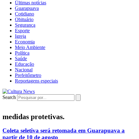
Últimas notícias
Guarapuava
Cotidiano
Obituário
Segurança
Esporte
Igreja
Economia
Meio Ambiente
Política
Saúde
Educação
Nacional
Prefeitômetro
Reportagens especiais
Search
medidas protetivas.
Coleta seletiva será retomada em Guarapuava a
partir de 10 de agosto