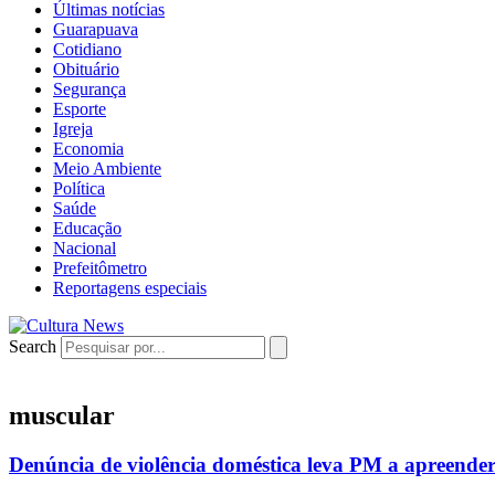
Últimas notícias
Guarapuava
Cotidiano
Obituário
Segurança
Esporte
Igreja
Economia
Meio Ambiente
Política
Saúde
Educação
Nacional
Prefeitômetro
Reportagens especiais
Search
muscular
Denúncia de violência doméstica leva PM a apreende