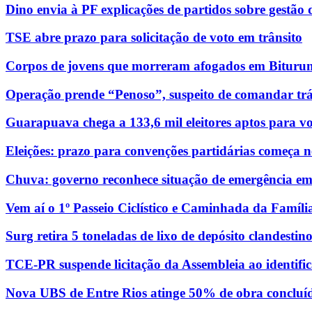
Dino envia à PF explicações de partidos sobre gestão
TSE abre prazo para solicitação de voto em trânsito
Corpos de jovens que morreram afogados em Bituruna
Operação prende “Penoso”, suspeito de comandar trá
Guarapuava chega a 133,6 mil eleitores aptos para vo
Eleições: prazo para convenções partidárias começa n
Chuva: governo reconhece situação de emergência e
Vem aí o 1º Passeio Ciclístico e Caminhada da Famíli
Surg retira 5 toneladas de lixo de depósito clandesti
TCE-PR suspende licitação da Assembleia ao identific
Nova UBS de Entre Rios atinge 50% de obra concluí