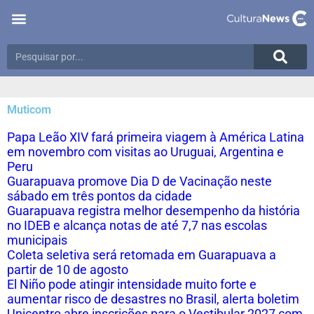
Muticom
Papa Leão XIV fará primeira viagem à América Latina
em novembro com visitas ao Uruguai, Argentina e
Peru
Guarapuava promove Dia D de Vacinação neste
sábado em três pontos da cidade
Guarapuava registra melhor desempenho da história
no IDEB e alcança notas de até 7,7 nas escolas
municipais
Coleta seletiva será retomada em Guarapuava a
partir de 10 de agosto
El Niño pode atingir intensidade muito forte e
aumentar risco de desastres no Brasil, alerta boletim
Unicentro abre inscrições para o Vestibular 2027 com