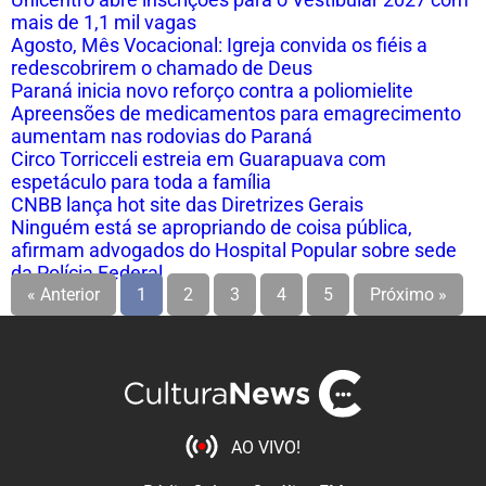
mais de 1,1 mil vagas
Agosto, Mês Vocacional: Igreja convida os fiéis a
redescobrirem o chamado de Deus
Paraná inicia novo reforço contra a poliomielite
Apreensões de medicamentos para emagrecimento
aumentam nas rodovias do Paraná
Circo Torricceli estreia em Guarapuava com
espetáculo para toda a família
CNBB lança hot site das Diretrizes Gerais
Ninguém está se apropriando de coisa pública,
afirmam advogados do Hospital Popular sobre sede
da Polícia Federal
« Anterior
1
2
3
4
5
Próximo »
AO VIVO!