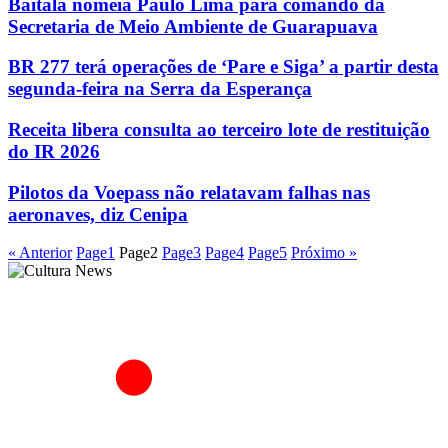
Baitala nomeia Paulo Lima para comando da
Secretaria de Meio Ambiente de Guarapuava
BR 277 terá operações de ‘Pare e Siga’ a partir desta
segunda-feira na Serra da Esperança
Receita libera consulta ao terceiro lote de restituição
do IR 2026
Pilotos da Voepass não relatavam falhas nas
aeronaves, diz Cenipa
« Anterior
Page
1
Page
2
Page
3
Page
4
Page
5
Próximo »