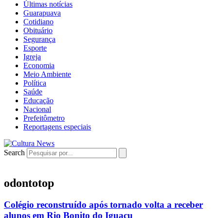
Últimas notícias
Guarapuava
Cotidiano
Obituário
Segurança
Esporte
Igreja
Economia
Meio Ambiente
Política
Saúde
Educação
Nacional
Prefeitômetro
Reportagens especiais
Search
odontotop
Colégio reconstruído após tornado volta a receber
alunos em Rio Bonito do Iguaçu