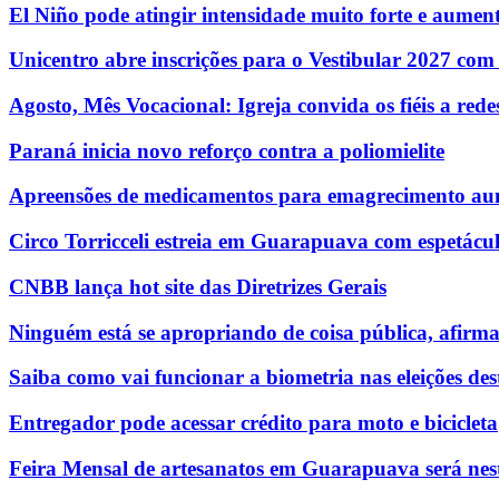
El Niño pode atingir intensidade muito forte e aumenta
Unicentro abre inscrições para o Vestibular 2027 com
Agosto, Mês Vocacional: Igreja convida os fiéis a re
Paraná inicia novo reforço contra a poliomielite
Apreensões de medicamentos para emagrecimento au
Circo Torricceli estreia em Guarapuava com espetácul
CNBB lança hot site das Diretrizes Gerais
Ninguém está se apropriando de coisa pública, afirm
Saiba como vai funcionar a biometria nas eleições des
Entregador pode acessar crédito para moto e bicicleta
Feira Mensal de artesanatos em Guarapuava será nest