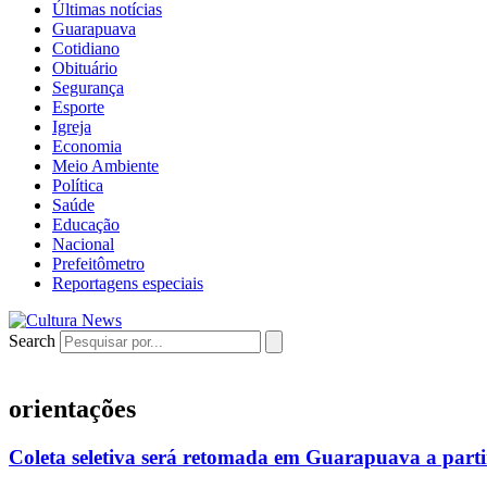
Últimas notícias
Guarapuava
Cotidiano
Obituário
Segurança
Esporte
Igreja
Economia
Meio Ambiente
Política
Saúde
Educação
Nacional
Prefeitômetro
Reportagens especiais
Search
orientações
Coleta seletiva será retomada em Guarapuava a parti