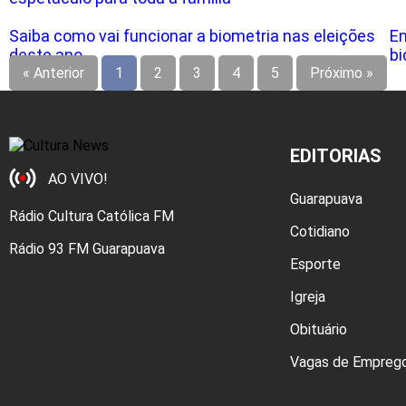
Saiba como vai funcionar a biometria nas eleições
En
deste ano
bi
« Anterior
1
2
3
4
5
Próximo »
EDITORIAS
AO VIVO!
Guarapuava
Rádio Cultura Católica FM
Cotidiano
Rádio 93 FM Guarapuava
Esporte
Igreja
Obituário
Vagas de Empreg