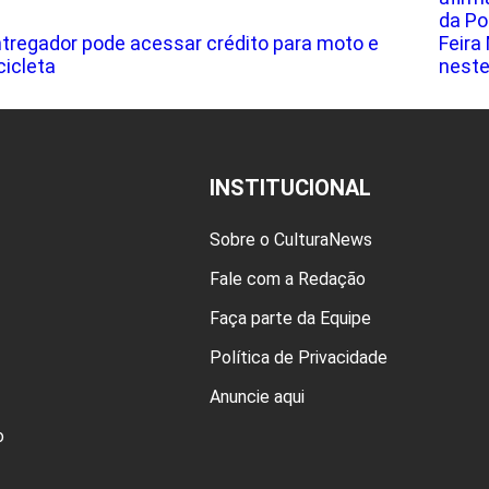
da Po
tregador pode acessar crédito para moto e
Feira
cicleta
neste
INSTITUCIONAL
Sobre o CulturaNews
Fale com a Redação
Faça parte da Equipe
Política de Privacidade
Anuncie aqui
o