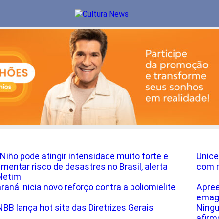
 Niño pode atingir intensidade muito forte e
Unice
mentar risco de desastres no Brasil, alerta
com m
letim
raná inicia novo reforço contra a poliomielite
Apre
emagr
BB lança hot site das Diretrizes Gerais
Ningu
afirm