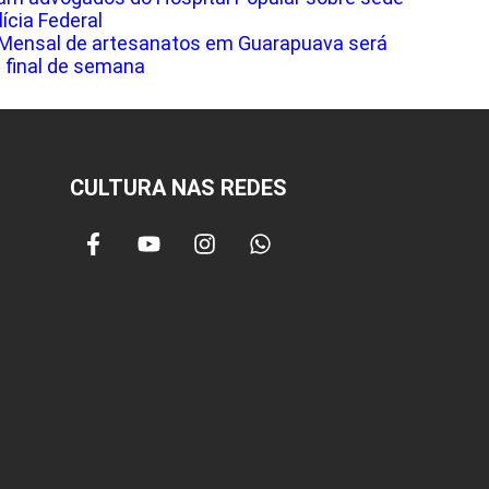
lícia Federal
 Mensal de artesanatos em Guarapuava será
 final de semana
CULTURA NAS REDES