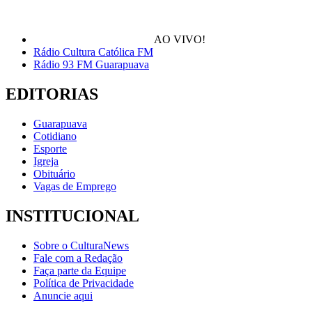
AO VIVO!
Rádio Cultura Católica FM
Rádio 93 FM Guarapuava
EDITORIAS
Guarapuava
Cotidiano
Esporte
Igreja
Obituário
Vagas de Emprego
INSTITUCIONAL
Sobre o CulturaNews
Fale com a Redação
Faça parte da Equipe
Política de Privacidade
Anuncie aqui