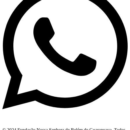
© 2024 Fundação Nossa Senhora de Belém de Guarapuava. Todos