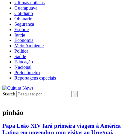
Últimas notícias
Guarapuava
Cotidiano
Obituário
Segurança
Esporte
Igreja
Economia
Meio Ambiente
Política
Saúde
Educação
Nacional
Prefeitômetro
Reportagens especiais
Search
pinhão
Papa Leão XIV fará primeira viagem à América
Latina em novembro com visitas ao Uruguai,