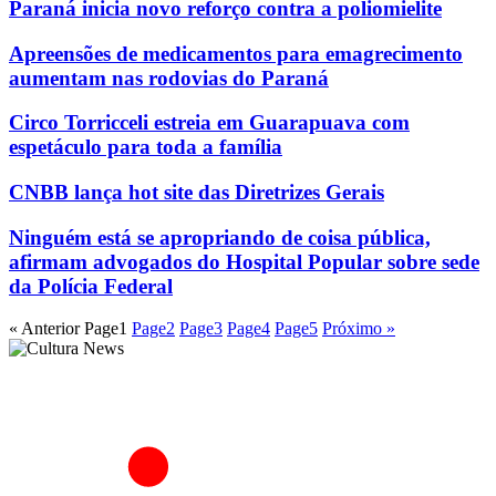
Paraná inicia novo reforço contra a poliomielite
Apreensões de medicamentos para emagrecimento
aumentam nas rodovias do Paraná
Circo Torricceli estreia em Guarapuava com
espetáculo para toda a família
CNBB lança hot site das Diretrizes Gerais
Ninguém está se apropriando de coisa pública,
afirmam advogados do Hospital Popular sobre sede
da Polícia Federal
« Anterior
Page
1
Page
2
Page
3
Page
4
Page
5
Próximo »