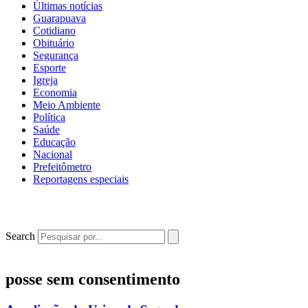
Últimas notícias
Guarapuava
Cotidiano
Obituário
Segurança
Esporte
Igreja
Economia
Meio Ambiente
Política
Saúde
Educação
Nacional
Prefeitômetro
Reportagens especiais
Search
posse sem consentimento