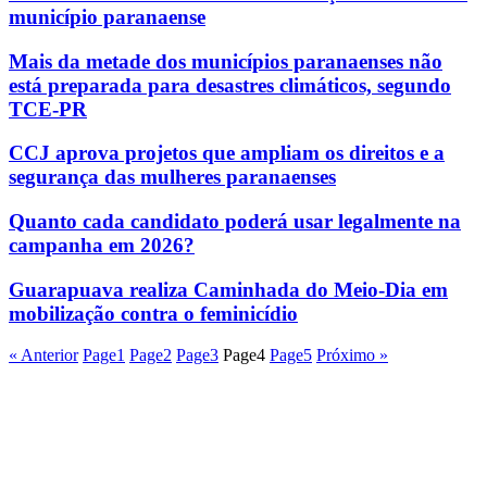
município paranaense
Mais da metade dos municípios paranaenses não
está preparada para desastres climáticos, segundo
TCE-PR
CCJ aprova projetos que ampliam os direitos e a
segurança das mulheres paranaenses
Quanto cada candidato poderá usar legalmente na
campanha em 2026?
Guarapuava realiza Caminhada do Meio-Dia em
mobilização contra o feminicídio
« Anterior
Page
1
Page
2
Page
3
Page
4
Page
5
Próximo »