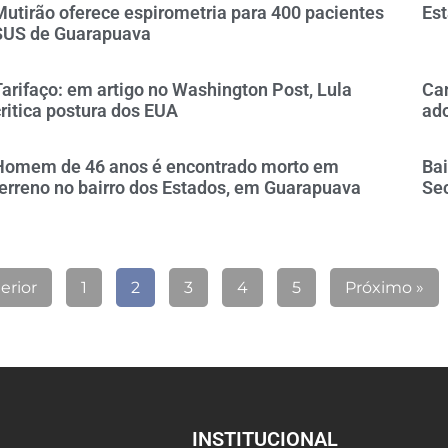
Mutirão oferece espirometria para 400 pacientes
Est
SUS de Guarapuava
Tarifaço: em artigo no Washington Post, Lula
Can
critica postura dos EUA
ad
Homem de 46 anos é encontrado morto em
Ba
terreno no bairro dos Estados, em Guarapuava
Se
erior
1
2
3
4
5
Próximo »
INSTITUCIONAL